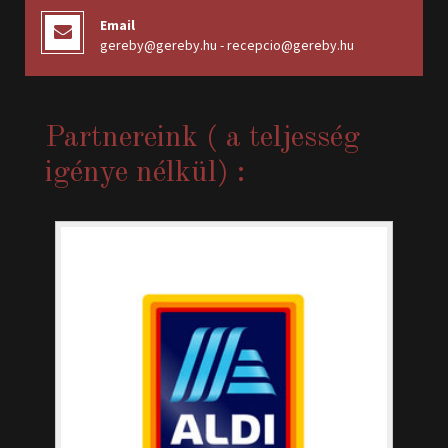
Email
gereby@gereby.hu - recepcio@gereby.hu
Partnereink ( a teljesség
igénye nélkül) :