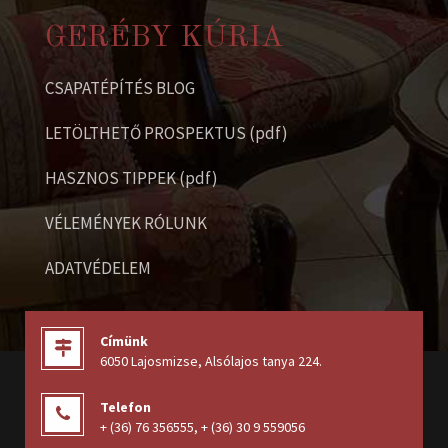
GERÉBY KÚRIA
CSAPATÉPÍTÉS BLOG
LETÖLTHETŐ PROSPEKTUS (pdf)
HASZNOS TIPPEK (pdf)
VÉLEMÉNYEK RÓLUNK
ADATVÉDELEM
Címünk
6050 Lajosmizse, Alsólajos tanya 224
.
Telefon
+ (36) 76 356555
,
+ (36) 30 9 559056