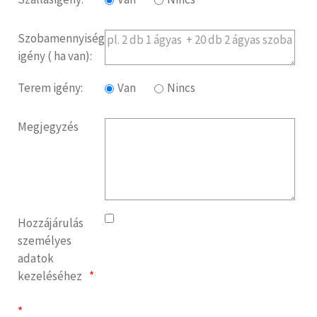
Szobamennyiség
igény ( ha van):
Terem igény:
Van
Nincs
Megjegyzés
Hozzájárulás
személyes
adatok
kezeléséhez