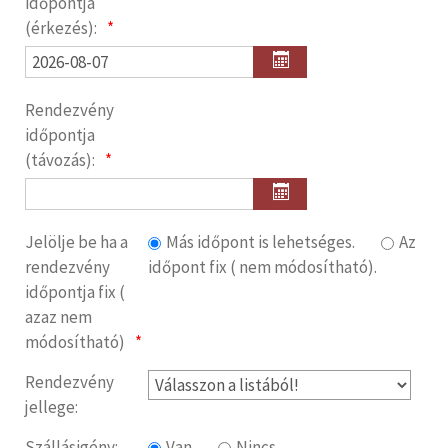
időpontja
(érkezés):
Rendezvény
időpontja
(távozás):
Jelölje be ha a
Más időpont is lehetséges.
Az
rendezvény
időpont fix ( nem módosítható).
időpontja fix (
azaz nem
módosítható)
Rendezvény
jellege:
Szállásigény:
Van
Nincs