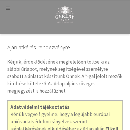
Ajánlatkérés rendezvényre
Kérjük, érdeklődésének megfelelően töltse ki az
alábbi űrlapot, melynek segítségével személyre
szabott ajánlatot készítünk Önnek. A *-gal jelölt mezők
kitöltése kötelező. Az űrlap alján szöveges
megjegyzést is hozzáfűzhet
Adatvédelmi tájékoztatás
Kérjük vegye figyelme, hogy a legújabb európai
uniós adatvédelmi irányelvek szerint
ajánlatkérésének elküldéséhez az űrlap alján
El kell