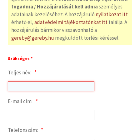
fogadnia / Hozzájárulását kell adnia
személyes
adatainak kezeléséhez. A hozzájáruló
nyilatkozat itt
érhető el,
adatvédelmi tájékoztatónkat itt
találja. A
hozzájárulás bármikor visszavonható a
gereby@gereby.hu
megküldött törlési kéréssel.
Szükséges *
Teljes név:
E-mail cím:
Telefonszám: