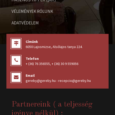
VÉLEMÉNYEK RÓLUNK
ADATVÉDELEM
Címünk
6050 Lajosmizse, Alsólajos tanya 224
.
Telefon
+ (36) 76 356555
,
+ (36) 30 9 559056
Email
gereby@gereby.hu - recepcio@gereby.hu
Partnereink ( a teljesség
igénye nélkül) :