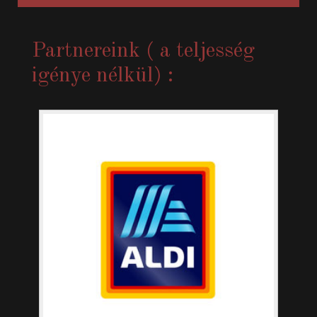
Partnereink ( a teljesség
igénye nélkül) :