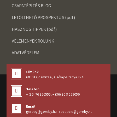
CSAPATÉPÍTÉS BLOG
LETÖLTHETŐ PROSPEKTUS (pdf)
HASZNOS TIPPEK (pdf)
VÉLEMÉNYEK RÓLUNK
ADATVÉDELEM
Címünk
6050 Lajosmizse, Alsólajos tanya 224
.
Telefon
+ (36) 76 356555
,
+ (36) 30 9 559056
Email
gereby@gereby.hu - recepcio@gereby.hu