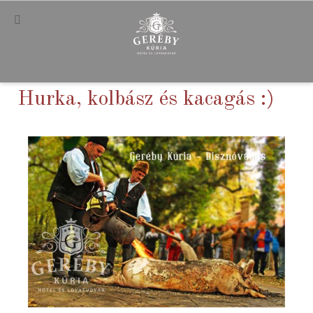
Hurka, kolbász és kacagás :)