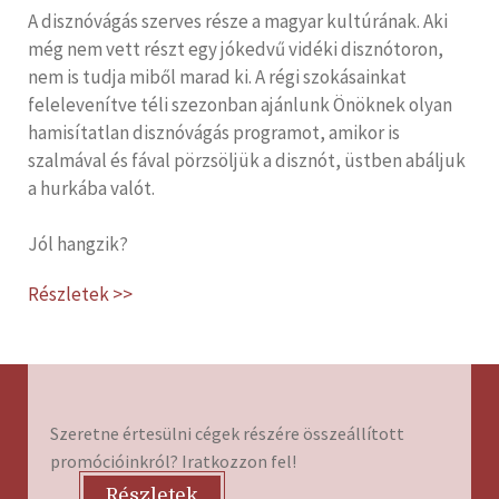
A disznóvágás szerves része a magyar kultúrának. Aki
még nem vett részt egy jókedvű vidéki disznótoron,
nem is tudja miből marad ki. A régi szokásainkat
felelevenítve téli szezonban ajánlunk Önöknek olyan
hamisítatlan disznóvágás programot, amikor is
szalmával és fával pörzsöljük a disznót, üstben abáljuk
a hurkába valót.
Jól hangzik?
Részletek >>
Szeretne értesülni cégek részére összeállított
promócióinkról? Iratkozzon fel!
Részletek