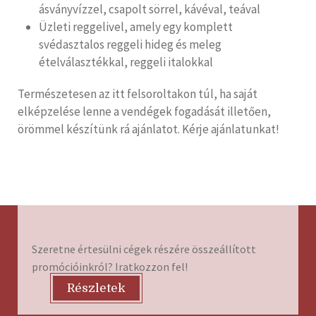
ásványvízzel, csapolt sörrel, kávéval, teával
Üzleti reggelivel, amely egy komplett
svédasztalos reggeli hideg és meleg
ételválasztékkal, reggeli italokkal
Természetesen az itt felsoroltakon túl, ha saját
elképzelése lenne a vendégek fogadását illetően,
örömmel készítünk rá ajánlatot. Kérje ajánlatunkat!
Szeretne értesülni cégek részére összeállított
promócióinkról? Iratkozzon fel!
Részletek