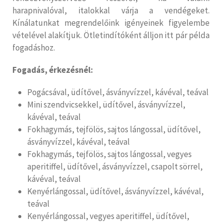
harapnivalóval, italokkal várja a vendégeket.
Kínálatunkat megrendelőink igényeinek figyelembe
vételével alakítjuk. Ötletindítóként álljon itt pár példa
fogadáshoz.
Fogadás, érkezésnél:
Pogácsával, üdítővel, ásványvízzel, kávéval, teával
Mini szendvicsekkel, üdítővel, ásványvízzel,
kávéval, teával
Fokhagymás, tejfölös, sajtos lángossal, üdítővel,
ásványvízzel, kávéval, teával
Fokhagymás, tejfölös, sajtos lángossal, vegyes
aperitiffel, üdítővel, ásványvízzel, csapolt sörrel,
kávéval, teával
Kenyérlángossal, üdítővel, ásványvízzel, kávéval,
teával
Kenyérlángossal, vegyes aperitiffel, üdítővel,