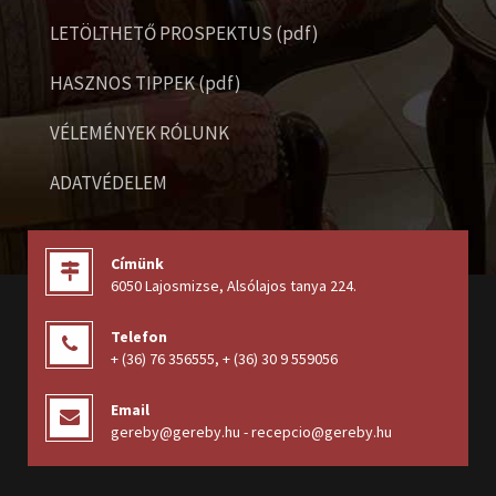
LETÖLTHETŐ PROSPEKTUS (pdf)
HASZNOS TIPPEK (pdf)
VÉLEMÉNYEK RÓLUNK
ADATVÉDELEM
Címünk
6050 Lajosmizse, Alsólajos tanya 224
.
Telefon
+ (36) 76 356555
,
+ (36) 30 9 559056
Email
gereby@gereby.hu - recepcio@gereby.hu