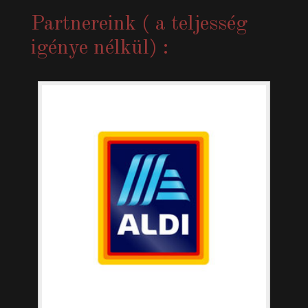
Partnereink ( a teljesség
igénye nélkül) :