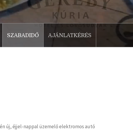
SZABADIDŐ
AJÁNLATKÉRÉS
n új, éjjel-nappal üzemelő elektromos autó