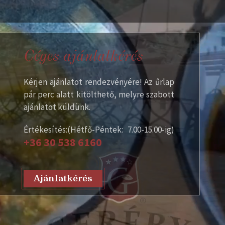
Céges ajánlatkérés
Kérjen ajánlatot rendezvényére! Az űrlap
pár perc alatt kitölthető, melyre szabott
ajánlatot küldünk.
Értékesítés:(Hétfő-Péntek: 7.00-15.00-ig)
+36 30 538 6160
Ajánlatkérés