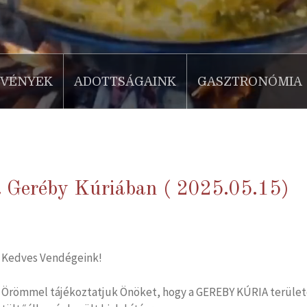
ZVÉNYEK
ADOTTSÁGAINK
GASZTRONÓMIA
a Geréby Kúriában ( 2025.05.15)
Kedves Vendégeink!
Örömmel tájékoztatjuk Önöket, hogy a GEREBY KÚRIA területé