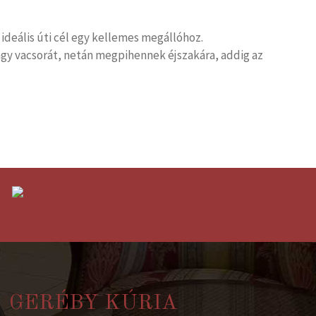
ideális úti cél egy kellemes megállóhoz.
gy vacsorát, netán megpihennek éjszakára, addig az
GERÉBY KÚRIA