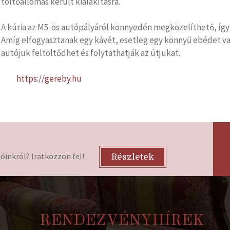
töltőállomás került kialakításra.
A kúria az M5-ös autópályáról könnyedén megközelíthető, így 
Amíg elfogyasztanak egy kávét, esetleg egy könnyű ebédet va
autójuk feltöltődhet és folytathatják az útjukat.
https://gereby.hu
óinkról? Iratkozzon fel!
Részletek
RENDEZVÉNYHÍREK