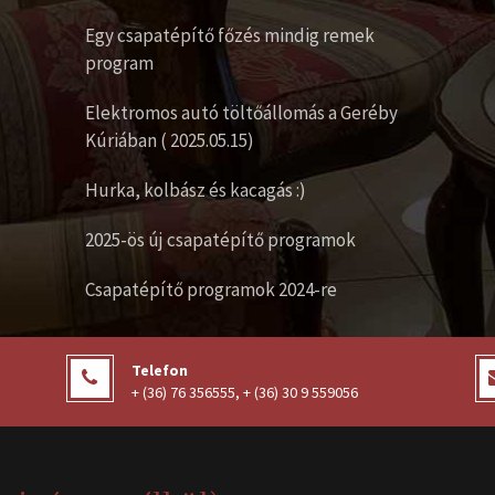
Egy csapatépítő főzés mindig remek
program
Elektromos autó töltőállomás a Geréby
Kúriában ( 2025.05.15)
Hurka, kolbász és kacagás :)
2025-ös új csapatépítő programok
Csapatépítő programok 2024-re
Telefon
+ (36) 76 356555
,
+ (36) 30 9 559056