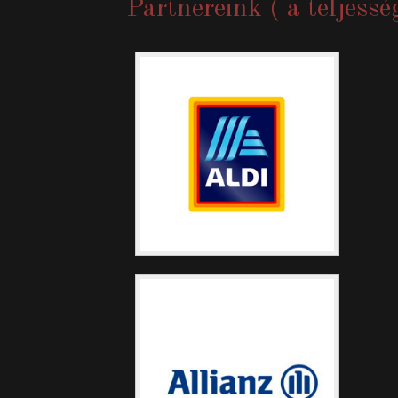
Partnereink ( a teljessé