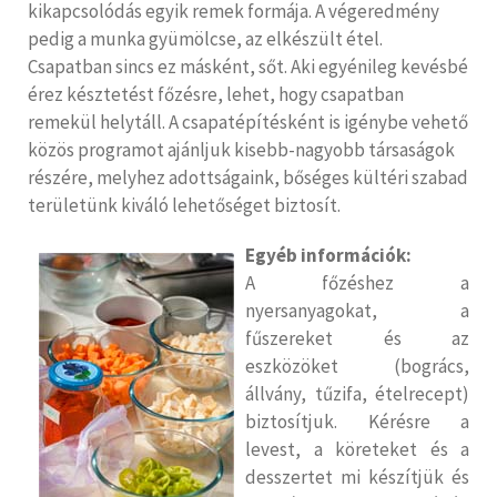
kikapcsolódás egyik remek formája. A végeredmény
pedig a munka gyümölcse, az elkészült étel.
Csapatban sincs ez másként, sőt. Aki egyénileg kevésbé
érez késztetést főzésre, lehet, hogy csapatban
remekül helytáll. A csapatépítésként is igénybe vehető
közös programot ajánljuk kisebb-nagyobb társaságok
részére, melyhez adottságaink, bőséges kültéri szabad
területünk kiváló lehetőséget biztosít.
Egyéb információk:
A főzéshez a
nyersanyagokat, a
fűszereket és az
eszközöket (bogrács,
állvány, tűzifa, ételrecept)
biztosítjuk. Kérésre a
levest, a köreteket és a
desszertet mi készítjük és