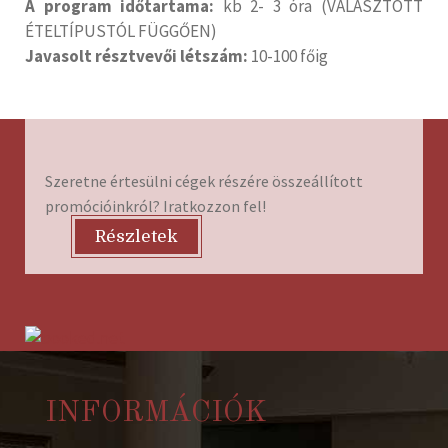
A program időtartama:
kb 2- 3 óra (VÁLASZTOTT
ÉTELTÍPUSTÓL FÜGGŐEN)
Javasolt résztvevői létszám:
10-100 főig
Szeretne értesülni cégek részére összeállított
promócióinkról? Iratkozzon fel!
Részletek
INFORMÁCIÓK