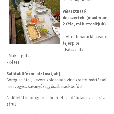
Választható
desszertek (maximum
2 féle, mi biztosítjuk)
- Alföldi baracklekváros
tejespite
- Palacsinta
- Mákos guba
- Rétes
S
alátabüfé (mi biztosítjuk):
Görög saláta , kevert zöldsaláta vinaigrette mártással,
házi vegyes savanyúság, őszibarackbefőtt.
A délelőtti program ebéddel, a délutáni vacsorával
zárul