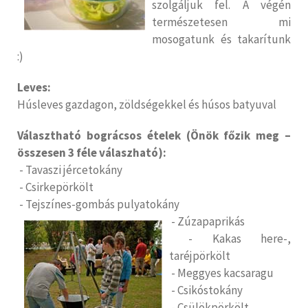
szolgáljuk fel. A végén
természetesen mi
mosogatunk és takarítunk
:)
Leves:
Húsleves gazdagon, zöldségekkel és húsos batyuval
Választható bográcsos ételek (Önök főzik meg –
összesen 3 féle válaszható):
- Tavaszi jércetokány
- Csirkepörkölt
- Tejszínes-gombás pulyatokány
- Zúzapaprikás
- Kakas here-,
taréjpörkölt
- Meggyes kacsaragu
- Csikóstokány
- Csülökpörkölt