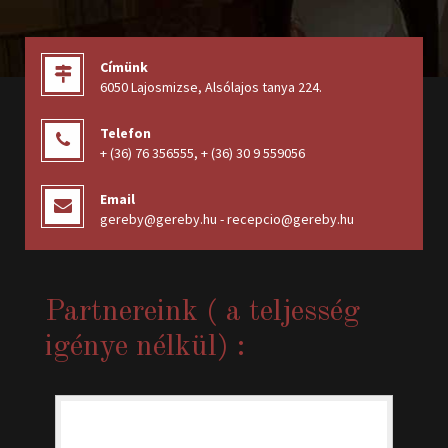
Címünk
6050 Lajosmizse, Alsólajos tanya 224
.
Telefon
+ (36) 76 356555
,
+ (36) 30 9 559056
Email
gereby@gereby.hu - recepcio@gereby.hu
Partnereink ( a teljesség
igénye nélkül) :