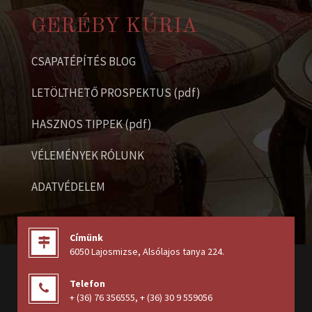
GERÉBY KÚRIA
CSAPATÉPÍTÉS BLOG
LETÖLTHETŐ PROSPEKTUS (pdf)
HASZNOS TIPPEK (pdf)
VÉLEMÉNYEK RÓLUNK
ADATVÉDELEM
Címünk
6050 Lajosmizse, Alsólajos tanya 224
.
Telefon
+ (36) 76 356555
,
+ (36) 30 9 559056