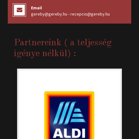
Email
gereby@gereby.hu - recepcio@gereby.hu
Partnereink ( a teljesség
igénye nélkül) :