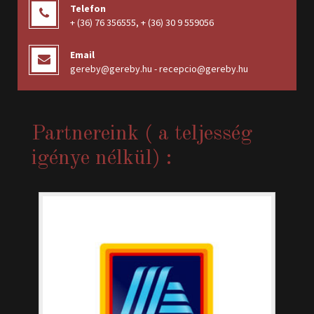
Telefon
+ (36) 76 356555
,
+ (36) 30 9 559056
Email
gereby@gereby.hu - recepcio@gereby.hu
Partnereink ( a teljesség
igénye nélkül) :