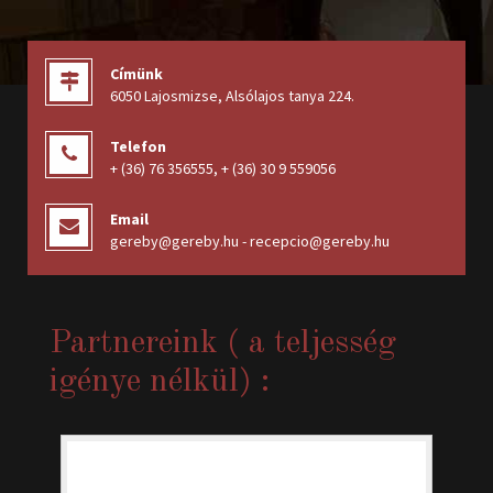
Címünk
6050 Lajosmizse, Alsólajos tanya 224
.
Telefon
+ (36) 76 356555
,
+ (36) 30 9 559056
Email
gereby@gereby.hu - recepcio@gereby.hu
Partnereink ( a teljesség
igénye nélkül) :