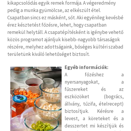
kikapcsolódás egyik remek formája. A végeredmény
pedig a munka gyümölcse, az elkészült étel.
Csapatban sincs ez másként, sőt. Aki egyénileg kevésbé
érez késztetést főzésre, lehet, hogy csapatban
remekül helytáll. A csapatépítésként is igénybe vehető
közös programot ajánljuk kisebb-nagyobb társaságok
részére, melyhez adottságaink, bőséges kültéri szabad
területünk kiváló lehetőséget biztosít.
Egyéb információk:
A főzéshez a
nyersanyagokat, a
fűszereket és az
eszközöket (bogrács,
állvány, tűzifa, ételrecept)
biztosítjuk. Kérésre a
levest, a köreteket és a
desszertet mi készítjük és