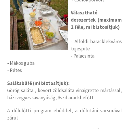
Választható
desszertek (maximum
2 féle, mi biztosítjuk)
- Alföldi baracklekváros
tejespite
- Palacsinta
- Mákos guba
- Rétes
S
alátabüfé (mi biztosítjuk):
Görög saláta , kevert zöldsaláta vinaigrette mártással,
házi vegyes savanyúság, őszibarackbefőtt.
A délelőtti program ebéddel, a délutáni vacsorával
zárul