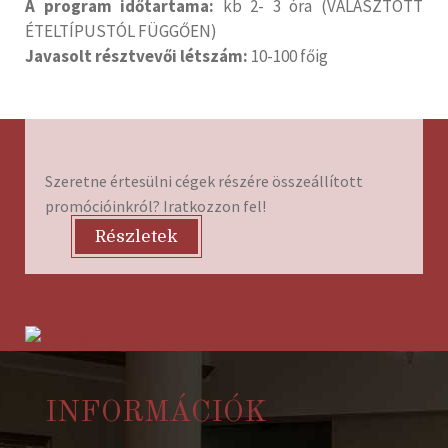
A program időtartama:
kb 2- 3 óra (VÁLASZTOTT
ÉTELTÍPUSTÓL FÜGGŐEN)
Javasolt résztvevői létszám:
10-100 főig
Szeretne értesülni cégek részére összeállított
promócióinkról? Iratkozzon fel!
Részletek
INFORMÁCIÓK