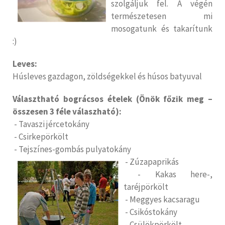
szolgáljuk fel. A végén
természetesen mi
mosogatunk és takarítunk
:)
Leves:
Húsleves gazdagon, zöldségekkel és húsos batyuval
Választható bográcsos ételek (Önök főzik meg –
összesen 3 féle válaszható):
- Tavaszi jércetokány
- Csirkepörkölt
- Tejszínes-gombás pulyatokány
- Zúzapaprikás
- Kakas here-,
taréjpörkölt
- Meggyes kacsaragu
- Csikóstokány
- Csülökpörkölt