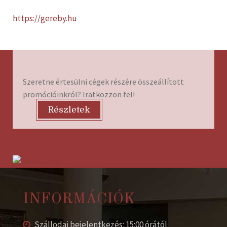
https://gereby.hu
Szeretne értesülni cégek részére összeállított
promócióinkról? Iratkozzon fel!
Részletek
INFORMÁCIÓK
Szállodai bejelentkezés: 15:00 órától