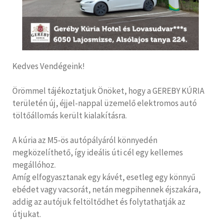
Kedves Vendégeink!
Örömmel tájékoztatjuk Önöket, hogy a GEREBY KÚRIA
területén új, éjjel-nappal üzemelő elektromos autó
töltőállomás került kialakításra.
A kúria az M5-ös autópályáról könnyedén
megközelíthető, így ideális úti cél egy kellemes
megállóhoz.
Amíg elfogyasztanak egy kávét, esetleg egy könnyű
ebédet vagy vacsorát, netán megpihennek éjszakára,
addig az autójuk feltöltődhet és folytathatják az
útjukat.