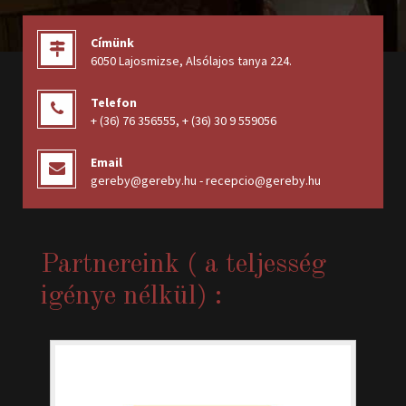
Címünk
6050 Lajosmizse, Alsólajos tanya 224
.
Telefon
+ (36) 76 356555
,
+ (36) 30 9 559056
Email
gereby@gereby.hu - recepcio@gereby.hu
Partnereink ( a teljesség
igénye nélkül) :