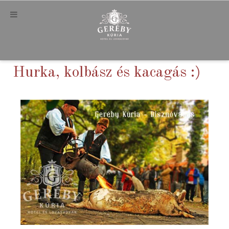
Hurka, kolbász és kacagás :)