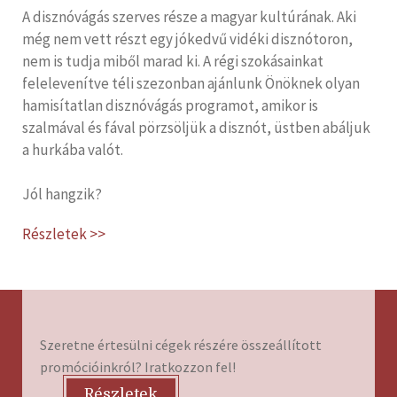
A disznóvágás szerves része a magyar kultúrának. Aki
még nem vett részt egy jókedvű vidéki disznótoron,
nem is tudja miből marad ki. A régi szokásainkat
felelevenítve téli szezonban ajánlunk Önöknek olyan
hamisítatlan disznóvágás programot, amikor is
szalmával és fával pörzsöljük a disznót, üstben abáljuk
a hurkába valót.
Jól hangzik?
Részletek >>
Szeretne értesülni cégek részére összeállított
promócióinkról? Iratkozzon fel!
Részletek