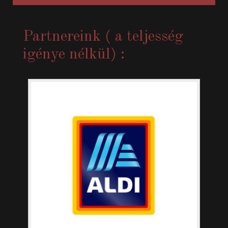
Partnereink ( a teljesség
igénye nélkül) :