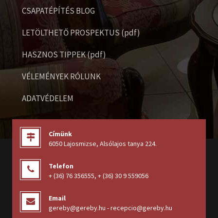
CSAPATÉPÍTÉS BLOG
LETÖLTHETŐ PROSPEKTUS (pdf)
HASZNOS TIPPEK (pdf)
VÉLEMÉNYEK RÓLUNK
ADATVÉDELEM
Címünk
6050 Lajosmizse, Alsólajos tanya 224
.
Telefon
+ (36) 76 356555
,
+ (36) 30 9 559056
Email
gereby@gereby.hu - recepcio@gereby.hu