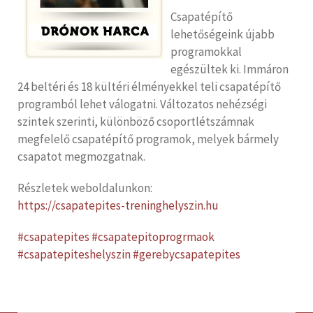
Csapatépítő
lehetőségeink újabb
programokkal
egészültek ki. Immáron
24 beltéri és 18 kültéri élményekkel teli csapatépítő
programból lehet válogatni. Változatos nehézségi
szintek szerinti, különböző csoportlétszámnak
megfelelő csapatépítő programok, melyek bármely
csapatot megmozgatnak.
Részletek weboldalunkon:
https://csapatepites-treninghelyszin.hu
#
csapatepites
#
csapatepitoprogrmaok
#
csapatepiteshelyszin
#
gerebycsapatepites