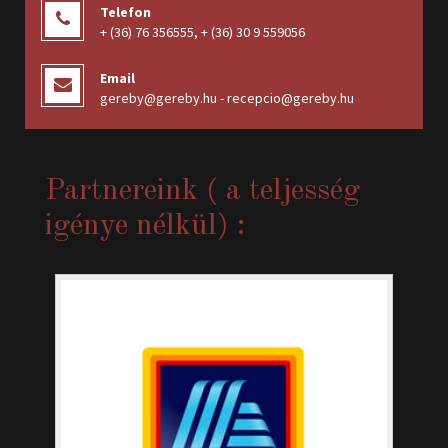
Telefon
+ (36) 76 356555
,
+ (36) 30 9 559056
Email
gereby@gereby.hu - recepcio@gereby.hu
Partnereink ( a teljesség
igénye nélkül) :