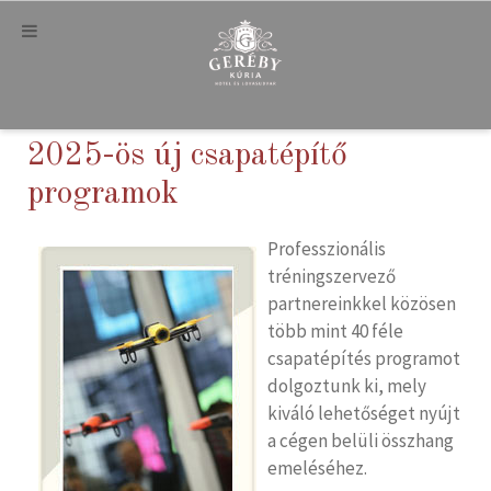
2025-ös új csapatépítő
programok
Professzionális
tréningszervező
partnereinkkel közösen
több mint 40 féle
csapatépítés programot
dolgoztunk ki, mely
kiváló lehetőséget nyújt
a cégen belüli összhang
emeléséhez.