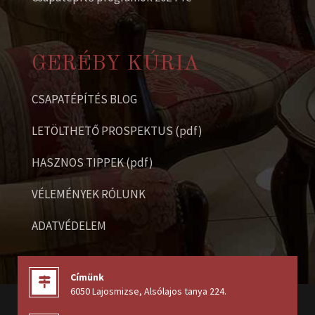
GERÉBY KÚRIA
CSAPATÉPÍTÉS BLOG
LETÖLTHETŐ PROSPEKTUS (pdf)
HASZNOS TIPPEK (pdf)
VÉLEMÉNYEK RÓLUNK
ADATVÉDELEM
Címünk
6050 Lajosmizse, Alsólajos tanya 224
.