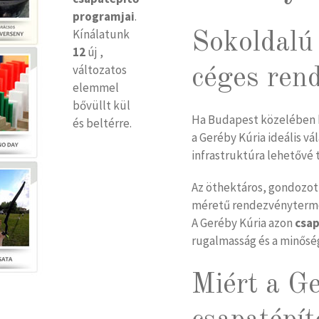
programjai
.
Kínálatunk
Sokoldalú 
12
új ,
változatos
céges ren
elemmel
bővüllt kül
Ha Budapest közelében k
és beltérre.
a Geréby Kúria ideális v
infrastruktúra lehetővé 
Az öthektáros, gondozot
méretű rendezvényterme
A Geréby Kúria azon
csap
rugalmasság és a minőség
Miért a G