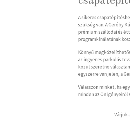
csapatépít
A sikeres csapatépítésh
szükség van. A Geréby Kú
prémium szállodai és étt
programkínálatának kös
Könnyű megközelíthetősé
az ingyenes parkolás tov
közül szeretne választan
egyszerre van jelen, a Ge
Válasszon minket, ha egy 
minden az Ön igényeiről 
Várjuk