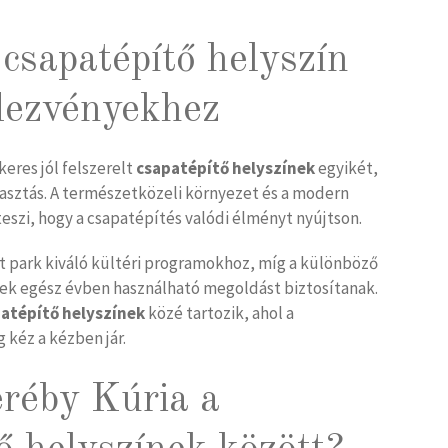
csapatépítő helyszín
dezvényekhez
eres jól felszerelt
csapatépítő helyszínek
egyikét,
álasztás. A természetközeli környezet és a modern
teszi, hogy a csapatépítés valódi élményt nyújtson.
t park kiváló kültéri programokhoz, míg a különböző
k egész évben használható megoldást biztosítanak.
atépítő helyszínek
közé tartozik, ahol a
 kéz a kézben jár.
eréby Kúria a