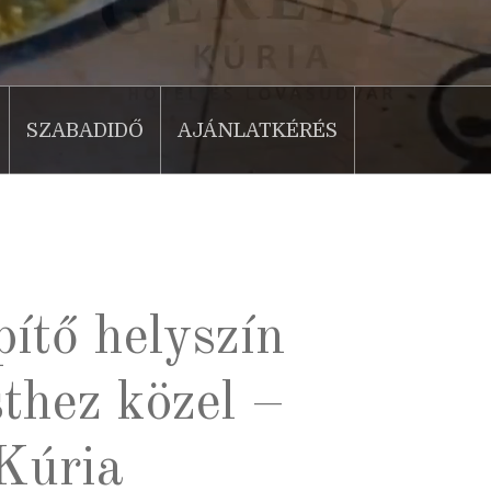
SZABADIDŐ
AJÁNLATKÉRÉS
ítő helyszín
thez közel –
Kúria