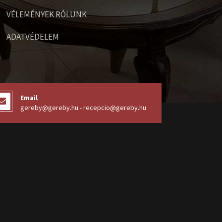
VÉLEMÉNYEK RÓLUNK
ADATVÉDELEM
Email
gereby@gereby.hu - recepcio@gereby.hu