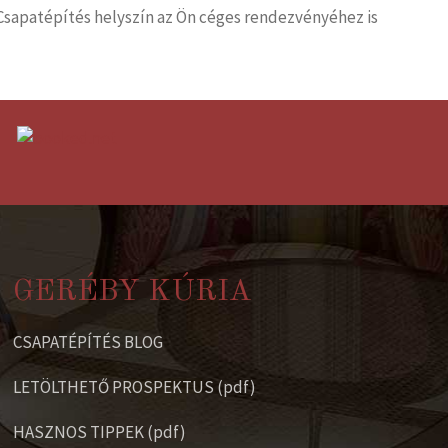
Csapatépítés helyszín az Ön céges rendezvényéhez is
GERÉBY KÚRIA
CSAPATÉPÍTÉS BLOG
LETÖLTHETŐ PROSPEKTUS (pdf)
HASZNOS TIPPEK (pdf)