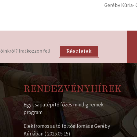
Geréby Kúria- 
óinkról? Iratkozzon fel!
Részletek
RENDEZVÉNYHÍREK
Egy csapatépítő főzés mindig remek
program
Elektromos autó töltőállomás a Geréby
Kúriában ( 2025.05.15)