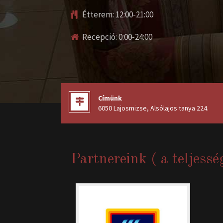
Étterem: 12:00-21:00
Recepció: 0:00-24:00
Címünk
6050 Lajosmizse, Alsólajos tanya 224
.
Partnereink ( a teljessé