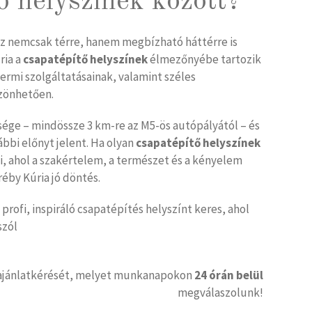
ő helyszínek között?
ez nemcsak térre, hanem megbízható háttérre is
ria a
csapatépítő helyszínek
élmezőnyébe tartozik
ermi szolgáltatásainak, valamint széles
zönhetően.
ge – mindössze 3 km-re az M5-ös autópályától – és
ábbi előnyt jelent. Ha olyan
csapatépítő helyszínek
i, ahol a szakértelem, a természet és a kényelem
réby Kúria jó döntés.
profi, inspiráló csapatépítés helyszínt keres, ahol
szól
 ajánlatkérését, melyet munkanapokon
24 órán belül
megválaszolunk!