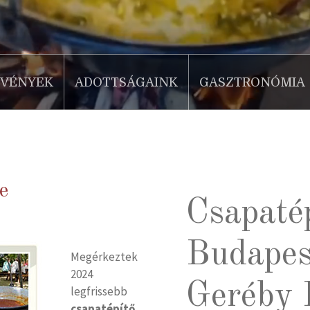
ZVÉNYEK
ADOTTSÁGAINK
GASZTRONÓMIA
e
Csapatép
Budapes
Megérkeztek
2024
Geréby 
legfrissebb
csapatépítő