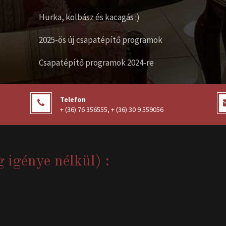
Hurka, kolbász és kacagás :)
2025-ös új csapatépítő programok
Csapatépítő programok 2024-re
Telefon
+ (36) 76 356555
,
+ (36) 30 9 559056
g igénye nélkül) :