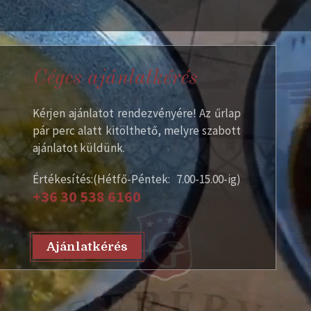
Céges ajánlatkérés
Kérjen ajánlatot rendezvényére! Az űrlap
pár perc alatt kitölthető, melyre szabott
ajánlatot küldünk.
Értékesítés:(Hétfő-Péntek: 7.00-15.00-ig)
+36 30 538 6160
Ajánlatkérés