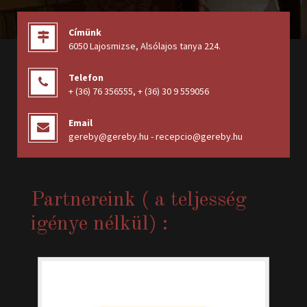
Címünk
6050 Lajosmizse, Alsólajos tanya 224
.
Telefon
+ (36) 76 356555
,
+ (36) 30 9 559056
Email
gereby@gereby.hu - recepcio@gereby.hu
Partnereink ( a teljesség
igénye nélkül) :