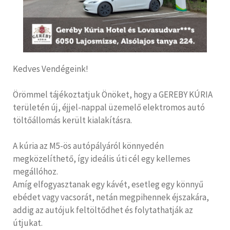
Kedves Vendégeink!
Örömmel tájékoztatjuk Önöket, hogy a GEREBY KÚRIA
területén új, éjjel-nappal üzemelő elektromos autó
töltőállomás került kialakításra.
A kúria az M5-ös autópályáról könnyedén
megközelíthető, így ideális úti cél egy kellemes
megállóhoz.
Amíg elfogyasztanak egy kávét, esetleg egy könnyű
ebédet vagy vacsorát, netán megpihennek éjszakára,
addig az autójuk feltöltődhet és folytathatják az
útjukat.