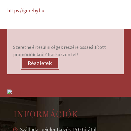
https://gereby.hu
Szeretne értesülni cégek részére összeállított
promócióinkról? Iratkozzon fel!
Részletek
INFORMÁCIÓK
Szállodai bejelentkezés: 15:00 órától