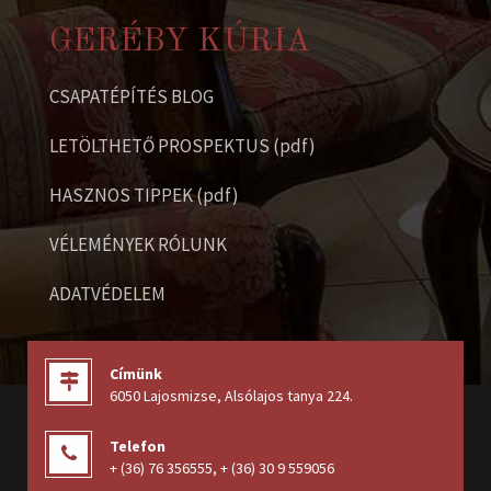
GERÉBY KÚRIA
CSAPATÉPÍTÉS BLOG
LETÖLTHETŐ PROSPEKTUS (pdf)
HASZNOS TIPPEK (pdf)
VÉLEMÉNYEK RÓLUNK
ADATVÉDELEM
Címünk
6050 Lajosmizse, Alsólajos tanya 224
.
Telefon
+ (36) 76 356555
,
+ (36) 30 9 559056