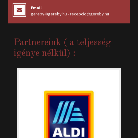
Email
gereby@gereby.hu - recepcio@gereby.hu
Partnereink ( a teljesség
igénye nélkül) :