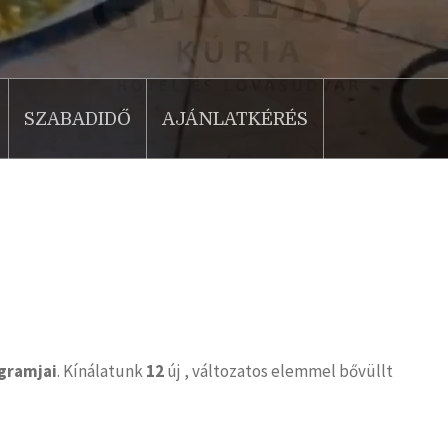
SZABADIDŐ
AJÁNLATKÉRÉS
gramjai
. Kínálatunk
12
új , változatos elemmel bővüllt