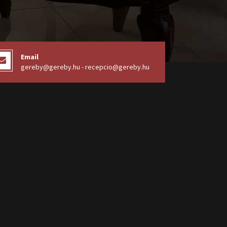
Email
gereby@gereby.hu - recepcio@gereby.hu