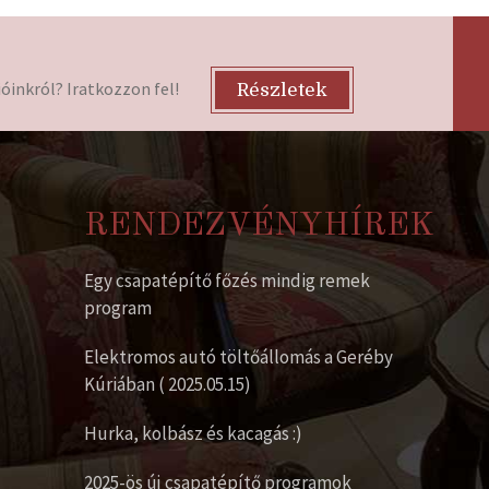
óinkról? Iratkozzon fel!
Részletek
RENDEZVÉNYHÍREK
Egy csapatépítő főzés mindig remek
program
Elektromos autó töltőállomás a Geréby
Kúriában ( 2025.05.15)
Hurka, kolbász és kacagás :)
2025-ös új csapatépítő programok