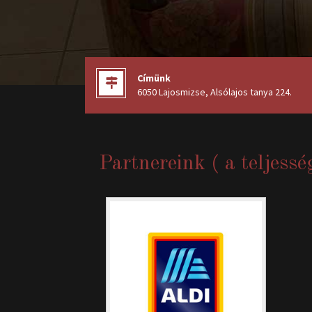
Címünk
6050 Lajosmizse, Alsólajos tanya 224
.
Partnereink ( a teljessé