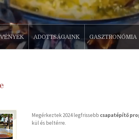
ZVÉNYEK
ADOTTSÁGAINK
GASZTRONÓMIA
e
Megérkeztek 2024 legfrissebb
csapatépítő pro
kül és beltérre.