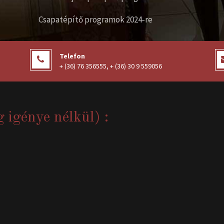
Csapatépítő programok 2024-re
Telefon
+ (36) 76 356555
,
+ (36) 30 9 559056
g igénye nélkül) :