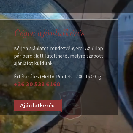
Céges ajánlatkérés
Kérjen ajánlatot rendezvényére! Az űrlap
pár perc alatt kitölthető, melyre szabott
ajánlatot küldünk.
Értékesítés:(Hétfő-Péntek: 7.00-15.00-ig)
+36 30 538 6160
Ajánlatkérés