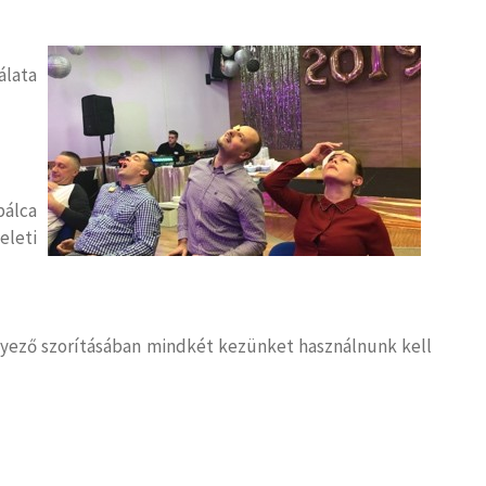
álata
álca
eleti
yező szorításában mindkét kezünket használnunk kell