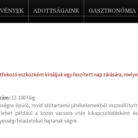
ZVÉNYEK
ADOTTSÁGAINK
GASZTRONÓMIA
tfokozó eszközként kínáljuk egy feszített nap zárására, melyn
a
szám:
12-10
0 főig
ségre épülő, rövid időtartamú játékelemekből összeállítot
lehet például a közös vacsora után kikapcsolódásként és
ességi feladatokat hajtanak végre.