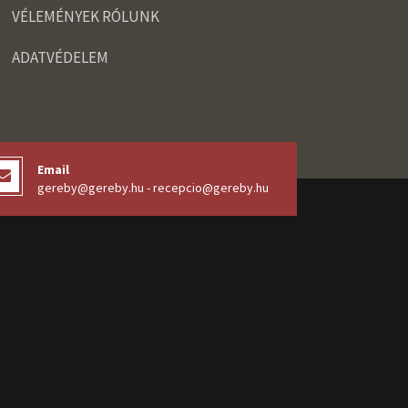
VÉLEMÉNYEK RÓLUNK
ADATVÉDELEM
Email
gereby@gereby.hu - recepcio@gereby.hu