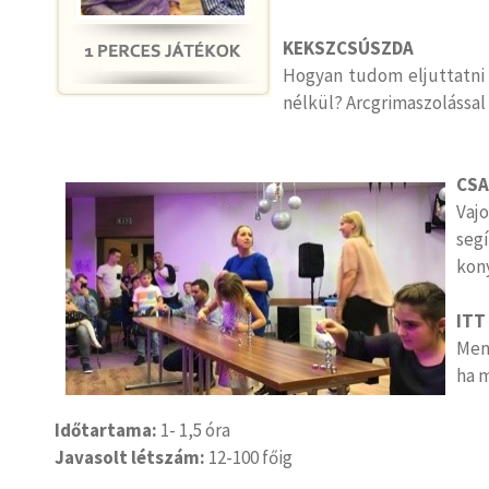
KEKSZCSÚSZDA
Hogyan tudom eljuttatni
nélkül? Arcgrimaszolással
CSA
Vaj
seg
kon
ITT
Men
ha m
Időtartama:
1- 1,5 óra
Javasolt létszám:
12-100 főig