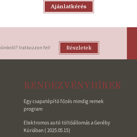
Ajánlatkérés
óinkról? Iratkozzon fel!
Részletek
RENDEZVÉNYHÍREK
Egy csapatépítő főzés mindig remek
program
Elektromos autó töltőállomás a Geréby
Kúriában ( 2025.05.15)