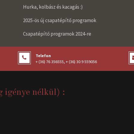
Hurka, kolbász és kacagás :)
2025-ös új csapatépítő programok
Csapatépítő programok 2024-re
Telefon
+ (36) 76 356555
,
+ (36) 30 9 559056
g igénye nélkül) :