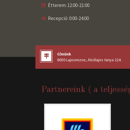
Étterem: 12:00-21:00
Recepció: 0:00-24:00
Címünk
6050 Lajosmizse, Alsólajos tanya 224
.
Partnereink ( a teljessé