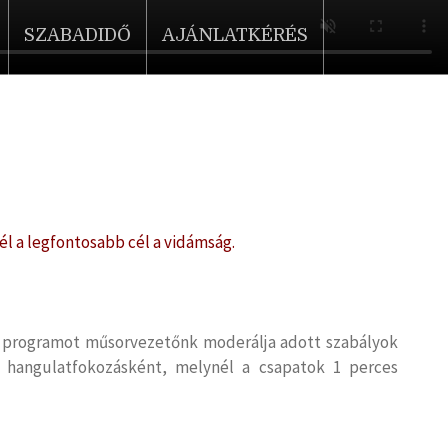
SZABADIDŐ
AJÁNLATKÉRÉS
él a legfontosabb cél a vidámság.
t programot műsorvezetőnk moderálja adott szabályok
 hangulatfokozásként, melynél a csapatok 1 perces