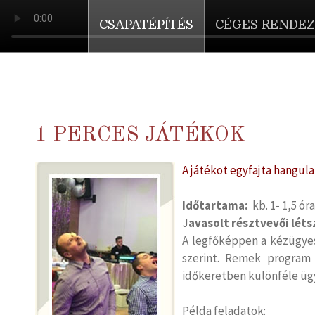
CSAPATÉPÍTÉS
CÉGES RENDE
1 PERCES JÁTÉKOK
A játékot egyfajta hangula
Időtartama:
kb. 1- 1,5 ór
J
avasolt résztvevői lét
A legfőképpen a kézügyes
szerint. Remek program 
időkeretben különféle ügy
Példa feladatok: