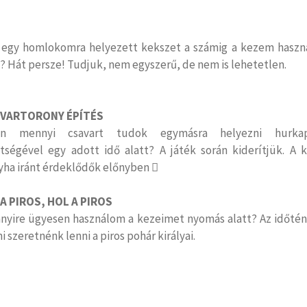
 egy homlokomra helyezett kekszet a számig a kezem haszn
 ? Hát persze! Tudjuk, nem egyszerű, de nem is lehetetlen.
VARTORONY ÉPÍTÉS
on mennyi csavart tudok egymásra helyezni hurkap
ítségével egy adott idő alatt? A játék során kiderítjük. A k
yha iránt érdeklődők előnyben 
 A PIROS, HOL A PIROS
nyire ügyesen használom a kezeimet nyomás alatt? Az időtén
i szeretnénk lenni a piros pohár királyai.