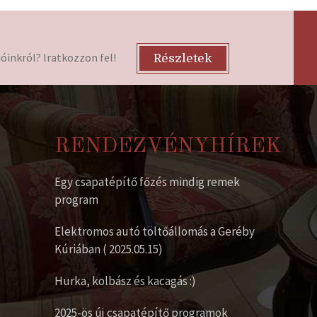
óinkról? Iratkozzon fel!
Részletek
RENDEZVÉNYHÍREK
Egy csapatépítő főzés mindig remek
program
Elektromos autó töltőállomás a Geréby
Kúriában ( 2025.05.15)
Hurka, kolbász és kacagás :)
2025-ös új csapatépítő programok