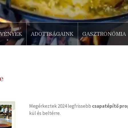
ZVÉNYEK
ADOTTSÁGAINK
GASZTRONÓMIA
e
Megérkeztek 2024 legfrissebb
csapatépítő pro
kül és beltérre.