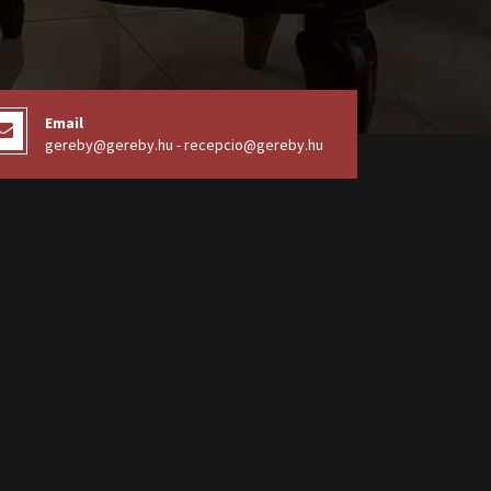
Email
gereby@gereby.hu - recepcio@gereby.hu