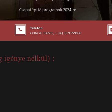
Csapatépítő programok 2024-re
Telefon
+ (36) 76 356555
,
+ (36) 30 9 559056
g igénye nélkül) :