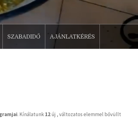
SZABADIDŐ
AJÁNLATKÉRÉS
gramjai
. Kínálatunk
12
új , változatos elemmel bővüllt