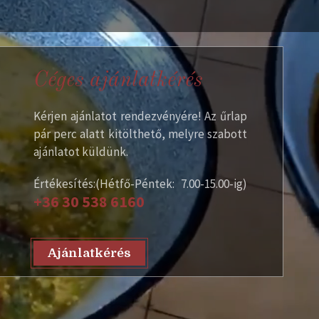
Céges ajánlatkérés
Kérjen ajánlatot rendezvényére! Az űrlap
pár perc alatt kitölthető, melyre szabott
ajánlatot küldünk.
Értékesítés:(Hétfő-Péntek: 7.00-15.00-ig)
+36 30 538 6160
Ajánlatkérés