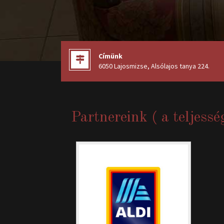
Címünk
6050 Lajosmizse, Alsólajos tanya 224
.
Partnereink ( a teljessé