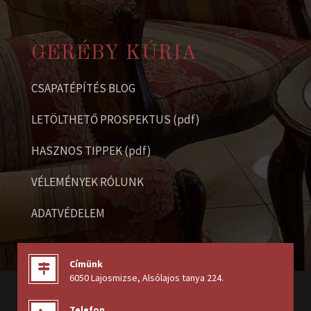
GERÉBY KÚRIA
CSAPATÉPÍTÉS BLOG
LETÖLTHETŐ PROSPEKTUS (pdf)
HASZNOS TIPPEK (pdf)
VÉLEMÉNYEK RÓLUNK
ADATVÉDELEM
Címünk
6050 Lajosmizse, Alsólajos tanya 224
.
Telefon