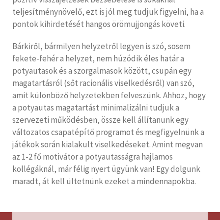
teljesítménynövelő, ezt is jól meg tudjuk figyelni, ha a
pontok kihirdetését hangos örömujjongás követi.
Bárkiről, bármilyen helyzetről legyen is szó, sosem
fekete-fehér a helyzet, nem húzódik éles határ a
potyautasok és a szorgalmasok között, csupán egy
magatartásról (sőt racionális viselkedésről) van szó,
amit különböző helyzetekben felveszünk. Ahhoz, hogy
a potyautas magatartást minimalizálni tudjuk a
szervezeti működésben, össze kell állítanunk egy
változatos csapatépítő programot és megfigyelnünk a
játékok során kialakult viselkedéseket. Amint megvan
az 1-2 fő motivátor a potyautasságra hajlamos
kollégáknál, már félig nyert ügyünk van! Egy dolgunk
maradt, át kell ültetnünk ezeket a mindennapokba.