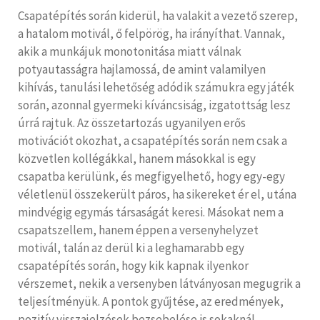
Csapatépítés során kiderül, ha valakit a vezető szerep,
a hatalom motivál, ő felpörög, ha irányíthat. Vannak,
akik a munkájuk monotonitása miatt válnak
potyautasságra hajlamossá, de amint valamilyen
kihívás, tanulási lehetőség adódik számukra egy játék
során, azonnal gyermeki kíváncsiság, izgatottság lesz
úrrá rajtuk. Az összetartozás ugyanilyen erős
motivációt okozhat, a csapatépítés során nem csak a
közvetlen kollégákkal, hanem másokkal is egy
csapatba kerülünk, és megfigyelhető, hogy egy-egy
véletlenül összekerült páros, ha sikereket ér el, utána
mindvégig egymás társaságát keresi. Másokat nem a
csapatszellem, hanem éppen a versenyhelyzet
motivál, talán az derül ki a leghamarabb egy
csapatépítés során, hogy kik kapnak ilyenkor
vérszemet, nekik a versenyben látványosan megugrik a
teljesítményük. A pontok gyűjtése, az eredmények,
pozitív visszajelzések bezsebelése is sokaknál