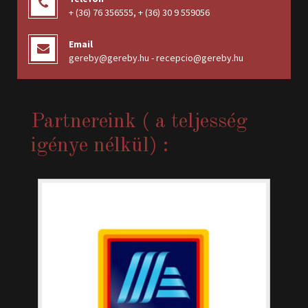
+ (36) 76 356555
,
+ (36) 30 9 559056
Email
gereby@gereby.hu - recepcio@gereby.hu
Partnereink ( a teljesség
igénye nélkül) :