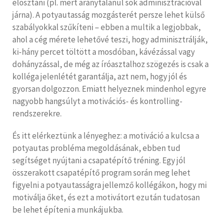
elosztani (pl. mert aránytalanul sok adminisztrációval
járna). A potyautasság mozgásterét persze lehet külső
szabályokkal szűkíteni – ebben a multik a legjobbak,
ahol a cég mérete lehetővé teszi, hogy adminisztrálják,
ki-hány percet töltött a mosdóban, kávézással vagy
dohányzással, de még az íróasztalhoz szögezés is csak a
kolléga jelenlétét garantálja, azt nem, hogy jól és
gyorsan dolgozzon. Emiatt helyeznek mindenhol egyre
nagyobb hangsúlyt a motivációs- és kontrolling-
rendszerekre.
És itt elérkeztünk a lényeghez: a motiváció a kulcsa a
potyautas probléma megoldásának, ebben tud
segítséget nyújtani a csapatépítő tréning. Egy jól
összerakott csapatépítő program során meg lehet
figyelni a potyautasságra jellemző kollégákon, hogy mi
motiválja őket, és ezt a motivátort ezután tudatosan
be lehet építeni a munkájukba.