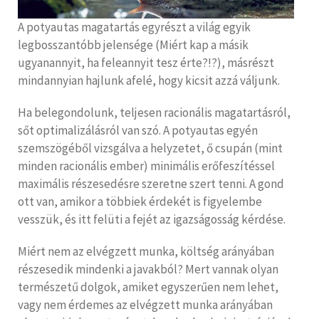
A potyautas magatartás egyrészt a világ egyik
legbosszantóbb jelensége (Miért kap a másik
ugyanannyit, ha feleannyit tesz érte?!?), másrészt
mindannyian hajlunk afelé, hogy kicsit azzá váljunk.
Ha belegondolunk, teljesen racionális magatartásról,
sőt optimalizálásról van szó. A potyautas egyén
szemszögéből vizsgálva a helyzetet, ő csupán (mint
minden racionális ember) minimális erőfeszítéssel
maximális részesedésre szeretne szert tenni. A gond
ott van, amikor a többiek érdekét is figyelembe
vesszük, és itt felüti a fejét az igazságosság kérdése.
Miért nem az elvégzett munka, költség arányában
részesedik mindenki a javakból? Mert vannak olyan
természetű dolgok, amiket egyszerűen nem lehet,
vagy nem érdemes az elvégzett munka arányában