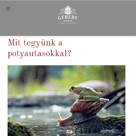
Mit tegyünk a
potyautasokkal?